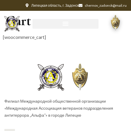
Липецкая область, г. Задонск
chernov_zadonsk@mail.ru
Cart
[woocommerce_cart]
Филиал Международной общественной организации
«Международная Ассоциация ветеранов подразделения
антитеррора „Альфа“» в городе Липецке