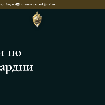
ь, г. Задонск
chernov_zadonsk@mail.ru
и по
вардии