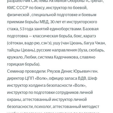
разработчик Системы Активной Обороны «Стрела»,
КМС СССР по боксу, инструктор по боевой,
физической , специальной подготовке и боевым
приемам борьбы МВД, 30 лет ет инструкторского
стажа, 53 года занятий единоборствами. Базовая
подготовка — классическая борьба, бокс, каратэ
(сётокан, вадо рю, сэн’э), ушу (чан Цюань, багуа Чжан,
тайцзы Цюань), русские направления (буза, скобарь,
кружало, Любки, система Кадочникова, славяно
горицкая борьба).
Семинар проводили: Ряузов Денис Юрьевич ген.
директор ЦПП «Волк», офицер запаса ВДВ, Шеф
инструктор холдинга безопасности «Волк»,
инструктор по подготовки сотрудников личной
охраны, аттестованный инструктор личной
безопасности, психолог, аттестованный методист