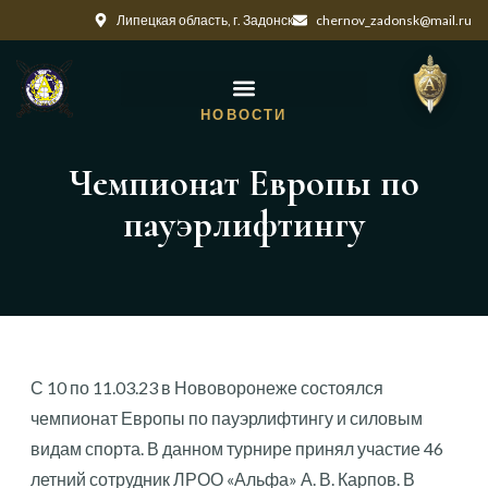
Липецкая область, г. Задонск
chernov_zadonsk@mail.ru
НОВОСТИ
Чемпионат Европы по
пауэрлифтингу
С 10 по 11.03.23 в Нововоронеже состоялся
чемпионат Европы по пауэрлифтингу и силовым
видам спорта. В данном турнире принял участие 46
летний сотрудник ЛРОО «Альфа» А. В. Карпов. В