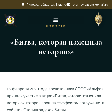
Липецкая область, г. Задонск
chernov_zadonsk@mail.ru
НОВОСТИ
«Битва, которая изменила
историю»
02 февраля 2023 года воспитанники ЛРОО «Альфа»
приняли участие в акции «Битва, которая изменила
историю», которая прошла с эффектом погружения в
события Сталинградской битвы.