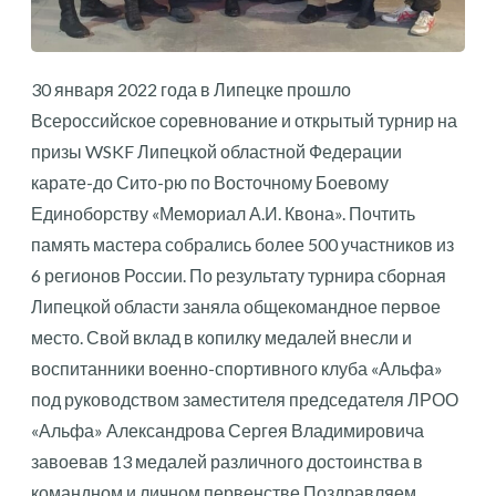
30 января 2022 года в Липецке прошло
Всероссийское соревнование и открытый турнир на
призы WSKF Липецкой областной Федерации
карате-до Сито-
рю
по Восточному Боевому
Единоборству «Мемориал А.И.
Квона
». Почтить
память мастера собрались более 500 участников из
6 регионов России. По результату турнира сборная
Липецкой области заняла общекомандное первое
место. Свой вклад в копилку медалей внесли и
воспитанники военно-спортивного клуба «Альфа»
под руководством заместителя председателя ЛРОО
«Альфа» Александрова Сергея Владимировича
завоевав 13 медалей различного достоинства в
командном и личном
первенстве.Поздравляем