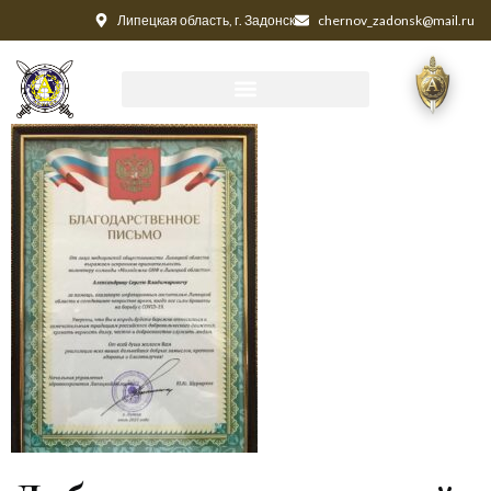
Липецкая область, г. Задонск
chernov_zadonsk@mail.ru
2