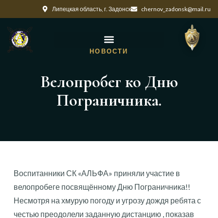
Липецкая область, г. Задонск
chernov_zadonsk@mail.ru
НОВОСТИ
Велопробег ко Дню
Пограничника.
Воспитанники СК «АЛЬФА» приняли участие в
велопробеге посвящённому Дню Пограничника!!
Несмотря на хмурую погоду и угрозу дождя ребята с
честью преодолели заданную дистанцию , показав