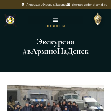
Липецкая область, г. Задонск
chernov_zadonsk@mail.ru
НОВОСТИ
Экскурсия
#вАрмиюНаДенек