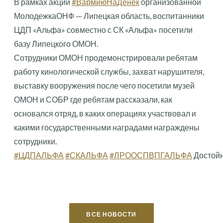
В рамках акции
#ВармиюНаДенек
организованной
МолодежкаОНФ — Липецкая область, воспитанники
ЦДП «Альфа» совместно с СК «Альфа» посетили
базу Липецкого ОМОН.
Сотрудники ОМОН продемонстрировали ребятам
работу кинологической службы, захват нарушителя,
выставку вооружения после чего посетили музей
ОМОН и СОБР где ребятам рассказали, как
основался отряд, в каких операциях участвовал и
какими государственными наградами награждены
сотрудники.
#ЦДПАЛЬФА
#СКАЛЬФА
#ЛРООСПВПГАЛЬФА
Достой
ВСЕ НОВОСТИ