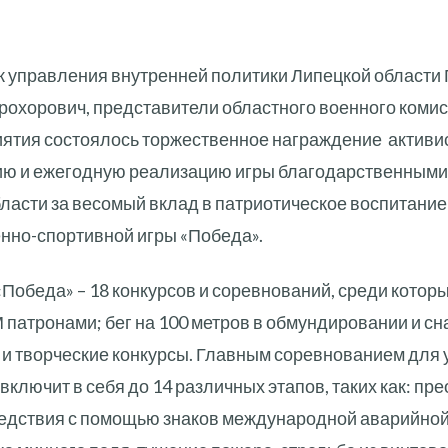
к управления внутренней политики Липецкой области 
охорович, представители областного военного ком
ятия состоялось торжественное награждение активи
цию и ежегодную реализацию игры благодарственным
ласти за весомый вклад в патриотическое воспитани
енно-спортивной игры «Победа».
Победа» – 18 конкурсов и соревнований, среди которы
 патронами; бег на 100 метров в обмундировании и с
е и творческие конкурсы. Главным соревнованием для 
 включит в себя до 14 различных этапов, таких как: п
 бедствия с помощью знаков международной аварийной