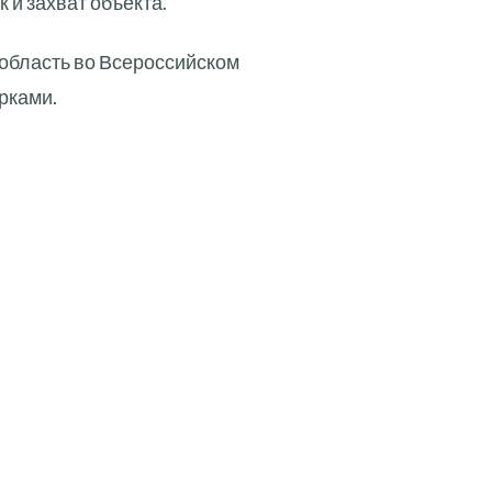
 и захват объекта.
 область во Всероссийском
рками.