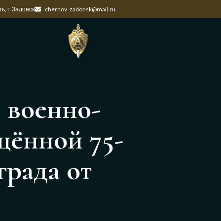
ь, г. Задонск
chernov_zadonsk@mail.ru
 военно-
щённой 75-
рада от