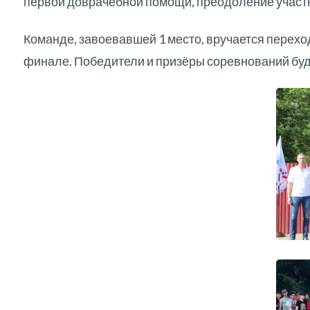
первой доврачебной помощи, преодоление участка
Команде, завоевавшей 1 место, вручается перехо
финале. Победители и призёры соревнований бу