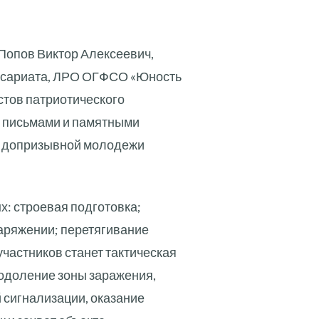
Попов Виктор Алексеевич,
иссариата, ЛРО ОГФСО «Юность
стов патриотического
и письмами и памятными
е допризывной молодежи
х: строевая подготовка;
наряжении; перетягивание
участников станет тактическая
реодоление зоны заражения,
 сигнализации, оказание