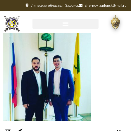
Липецкая область, г. Задонск
chernov_zadonsk@mail.ru
3