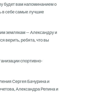
лу будет вам напоминанием о
ь в себе самые лучшие
ашим землякам — Александру и
я верить, ребята, что вы
ганизации спортивно-
ления Сергея Бачурина и
четова, Александра Репина и