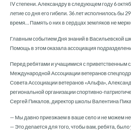
IV степени. Александру в следующем году 6 октяб
летие со дня его гибели. 36 лет исполнилось бы 29
время… Память о них в сердцах земляков не меркн
Главным событием Дня знаний в Васильевской шк
Помощь в этом оказала ассоциация подразделен
Перед ребятами и учащимися с приветственным 
Международной Ассоциации ветеранов спецподра
Совета Ассоциации ветеранов «Альфа», Александ
региональной организации спортивно-патриотичес
Сергей Пикалов, директор школы Валентина Пика
— Мы давно приезжаем в ваше село и не можем не 
— Это делается для того, чтобы вам, ребята, было