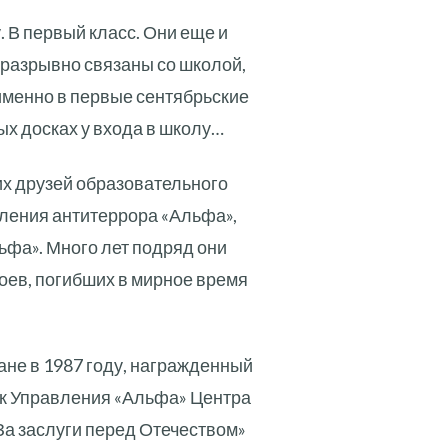
 В первый класс. Они еще и
неразрывно связаны со школой,
 именно в первые сентябрьские
ых досках у входа в школу…
их друзей образовательного
ления антитеррора «Альфа»,
ьфа». Много лет подряд они
оев, погибших в мирное время
не в 1987 году, награжденный
ик Управления «Альфа» Центра
а заслуги перед Отечеством»