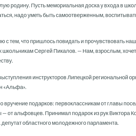
лую родину. Пусть мемориальная доска у входа в шко
ваться, надо уметь быть самоотверженным, воспитыват
ию с тем, что пришлось повидать и прочувствовать н
к школьникам Сергей Пикалов. — Нам, взрослым, хочетс
ству.
выступления инструкторов Липецкой региональной ор
н «Альфа».
о вручение подарков: первоклассникам от главы посе
— от альфовцев. Принимал подарок из рук Виктора Ко
 депутат областного молодежного парламента.