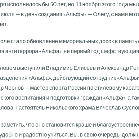
ря исполнилось бы 50 лет, но 11 ноября этого года мы
 июля — в день создания «Альфы» — Олегу, с нами его н
ет.
оле стало обновление мемориальных досок в память 
ия антитеррора «Альфа», не первый год шефствующая
словом выступили Владимир Елисеев и Александр Реп
зделения «Альфа», действующий сотрудник «Альфы» 
р Чернов — мастер спорта России по стилевому карат
кого воспитания и подготовки граждан «Альфа», а та
лова, настоятель Никольского храма Вячеслав Сусло
заметить, что оно становится краше и благоустроенне
 удобно и радостно учиться. Вы, в свою очередь, долж