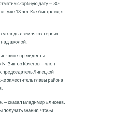
 отметим скорбную дату — 30-
ет уже 13 лет. Как быстро идет
о молодых земляках-героях.
 над школой.
ин: вице-президенты
N, Виктор Кочетов — член
э, председатель Липецкой
кже заместитель главы района
в.
е, — сказал Владимир Елисеев.
ны получать знания, чтобы