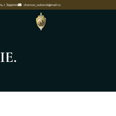
ь, г. Задонск
chernov_zadonsk@mail.ru
Е.