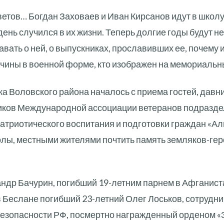
етов… Богдан Заховаев и Иван Кирсанов идут в школу.
 день случился в их жизни. Теперь долгие годы будут 
навать о ней, о выпускниках, прославивших ее, почему
жчины в военной форме, кто изображен на мемориальн
а Воловского района началось с приема гостей, давн
иков Международной ассоциации ветеранов подразде
триотического воспитания и подготовки граждан «Ал
олы, местными жителями почтить память земляков-гер
ндр Бачурин, погибший 19-летним парнем в Афганиста
в Беслане погибший 23-летний Олег Лоськов, сотрудн
езопасности РФ, посмертно награжденный орденом «З