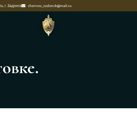
ь, г. Задонск
chernov_zadonsk@mail.ru
овке.