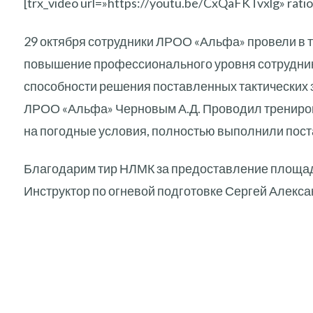
[trx_video url=»https://youtu.be/CxQaFKTvxlg» ratio
29 октября сотрудники ЛРОО «Альфа» провели в т
повышение профессионального уровня сотрудников
способности решения поставленных тактических
ЛРОО «Альфа» Черновым А.Д. Проводил тренировк
на погодные условия, полностью выполнили пост
Благодарим тир НЛМК за предоставление площад
Инструктор по огневой подготовке Сергей Алекса