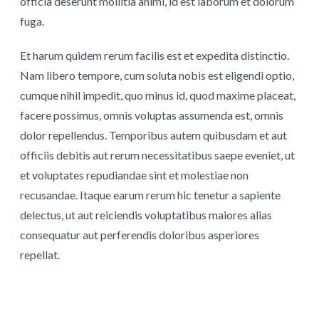
officia deserunt mollitia animi, id est laborum et dolorum
fuga.
Et harum quidem rerum facilis est et expedita distinctio.
Nam libero tempore, cum soluta nobis est eligendi optio,
cumque nihil impedit, quo minus id, quod maxime placeat,
facere possimus, omnis voluptas assumenda est, omnis
dolor repellendus. Temporibus autem quibusdam et aut
officiis debitis aut rerum necessitatibus saepe eveniet, ut
et voluptates repudiandae sint et molestiae non
recusandae. Itaque earum rerum hic tenetur a sapiente
delectus, ut aut reiciendis voluptatibus maiores alias
consequatur aut perferendis doloribus asperiores
repellat.