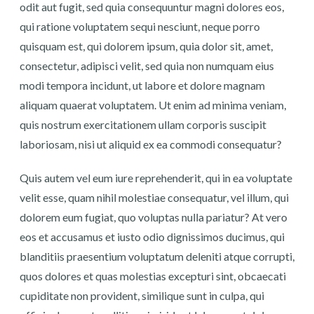
odit aut fugit, sed quia consequuntur magni dolores eos,
qui ratione voluptatem sequi nesciunt, neque porro
quisquam est, qui dolorem ipsum, quia dolor sit, amet,
consectetur, adipisci velit, sed quia non numquam eius
modi tempora incidunt, ut labore et dolore magnam
aliquam quaerat voluptatem. Ut enim ad minima veniam,
quis nostrum exercitationem ullam corporis suscipit
laboriosam, nisi ut aliquid ex ea commodi consequatur?
Quis autem vel eum iure reprehenderit, qui in ea voluptate
velit esse, quam nihil molestiae consequatur, vel illum, qui
dolorem eum fugiat, quo voluptas nulla pariatur? At vero
eos et accusamus et iusto odio dignissimos ducimus, qui
blanditiis praesentium voluptatum deleniti atque corrupti,
quos dolores et quas molestias excepturi sint, obcaecati
cupiditate non provident, similique sunt in culpa, qui