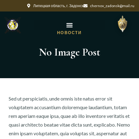
Липецкая область, г. Задонск
chernov_zadonsk@mail.ru
НОВОСТИ
No Image Post
Sed ut perspiciatis, unde omnis iste natus error sit
voluptatem accusantium doloremque laudantium, totam
rem aperiam eaque ipsa, quae ab illo inventore veritatis et
quasi architecto beatae vitae dicta sunt, explicabo. Nemo
enim ipsam voluptatem, quia voluptas sit, aspernatur aut