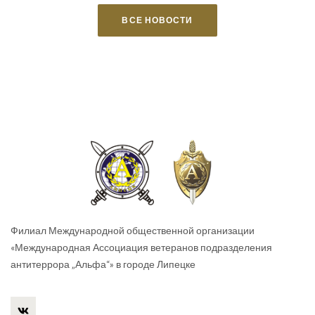
ВСЕ НОВОСТИ
Филиал Международной общественной организации
«Международная Ассоциация ветеранов подразделения
антитеррора „Альфа“» в городе Липецке